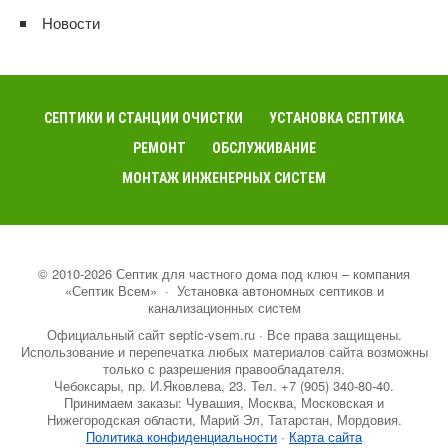
Новости
СЕПТИКИ И СТАНЦИИ ОЧИСТКИ
УСТАНОВКА СЕПТИКА
РЕМОНТ
ОБСЛУЖИВАНИЕ
МОНТАЖ ИНЖЕНЕРНЫХ СИСТЕМ
©
2010-2026
Септик для частного дома под ключ – компания
«Септик Всем»
·
Установка автономных септиков и
канализационных систем
Официальный сайт septic-vsem.ru · Все права защищены.
Использование и перепечатка любых материалов сайта возможны
только с разрешения правообладателя.
Чебоксары, пр. И.Яковлева, 23. Тел. +7 (905) 340-80-40.
Принимаем заказы: Чувашия, Москва, Московская и
Нижегородская области, Марий Эл, Татарстан, Мордовия.
Политика конфиденциальности
·
Карта сайта