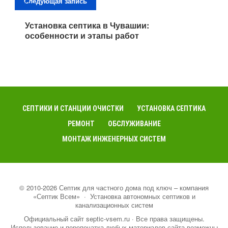
Следующая запись
Установка септика в Чувашии:
особенности и этапы работ
СЕПТИКИ И СТАНЦИИ ОЧИСТКИ
УСТАНОВКА СЕПТИКА
РЕМОНТ
ОБСЛУЖИВАНИЕ
МОНТАЖ ИНЖЕНЕРНЫХ СИСТЕМ
©
2010-2026
Септик для частного дома под ключ – компания
«Септик Всем»
·
Установка автономных септиков и
канализационных систем
Официальный сайт septic-vsem.ru · Все права защищены.
Использование и перепечатка любых материалов сайта возможны