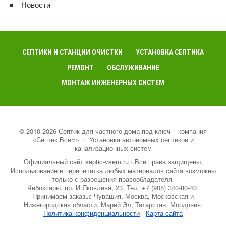
Новости
СЕПТИКИ И СТАНЦИИ ОЧИСТКИ
УСТАНОВКА СЕПТИКА
РЕМОНТ
ОБСЛУЖИВАНИЕ
МОНТАЖ ИНЖЕНЕРНЫХ СИСТЕМ
©
2010-2026
Септик для частного дома под ключ – компания
«Септик Всем»
·
Установка автономных септиков и
канализационных систем
Официальный сайт septic-vsem.ru · Все права защищены.
Использование и перепечатка любых материалов сайта возможны
только с разрешения правообладателя.
Чебоксары, пр. И.Яковлева, 23. Тел. +7 (905) 340-80-40.
Принимаем заказы: Чувашия, Москва, Московская и
Нижегородская области, Марий Эл, Татарстан, Мордовия.
Политика конфиденциальности
·
Карта сайта